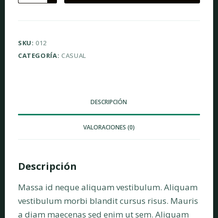
sed
id
semper
SKU:
012
risus
CATEGORÍA:
CASUAL
in
hendrerit
gravida
cantidad
DESCRIPCIÓN
VALORACIONES (0)
Descripción
Massa id neque aliquam vestibulum. Aliquam
vestibulum morbi blandit cursus risus. Mauris
a diam maecenas sed enim ut sem. Aliquam